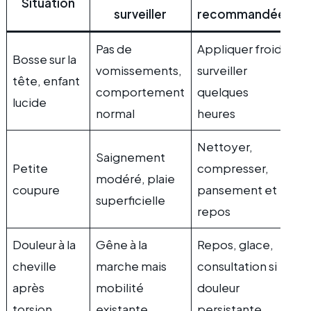
Situation
surveiller
recommandée
Pas de
Appliquer froid,
Bosse sur la
vomissements,
surveiller
tête, enfant
comportement
quelques
lucide
normal
heures
Nettoyer,
Saignement
Petite
compresser,
modéré, plaie
coupure
pansement et
superficielle
repos
Douleur à la
Gêne à la
Repos, glace,
cheville
marche mais
consultation si
après
mobilité
douleur
torsion
existante
persistante