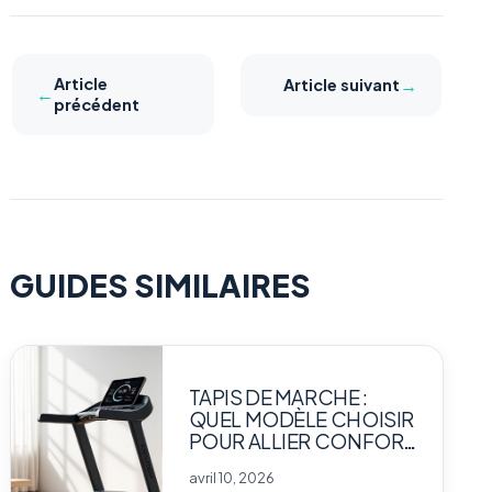
Article
→
Article suivant
←
précédent
GUIDES SIMILAIRES
TAPIS DE MARCHE :
QUEL MODÈLE CHOISIR
POUR ALLIER CONFORT
ET PERFORMANCE
avril 10, 2026
CHEZ SOI ?