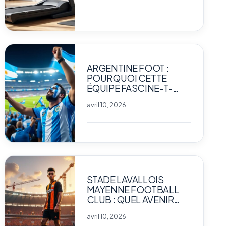
ARGENTINE FOOT :
POURQUOI CETTE
ÉQUIPE FASCINE-T-
ELLE AUTANT LES
avril 10, 2026
PASSIONNÉS DE SPORT
?
STADE LAVALLOIS
MAYENNE FOOTBALL
CLUB : QUEL AVENIR
POUR LE CLUB
avril 10, 2026
EMBLÉMATIQUE ?