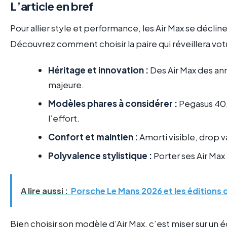
L’article en bref
Pour allier style et performance, les Air Max se déclin
Découvrez comment choisir la paire qui réveillera vot
Héritage et innovation :
Des Air Max des an
majeure.
Modèles phares à considérer :
Pegasus 40, 
l’effort.
Confort et maintien :
Amorti visible, drop v
Polyvalence stylistique :
Porter ses Air Max
A lire aussi :
Porsche Le Mans 2026 et les éditions 
Bien choisir son modèle d’Air Max, c’est miser sur un 