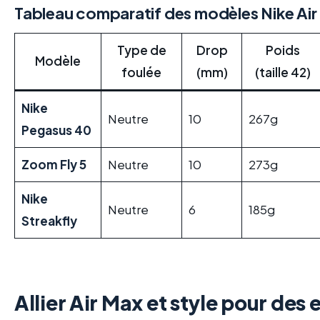
Tableau comparatif des modèles Nike Ai
Type de
Drop
Poids
Modèle
foulée
(mm)
(taille 42)
Nike
Neutre
10
267g
Pegasus 40
Zoom Fly 5
Neutre
10
273g
Nike
Neutre
6
185g
Streakfly
Allier Air Max et style pour de