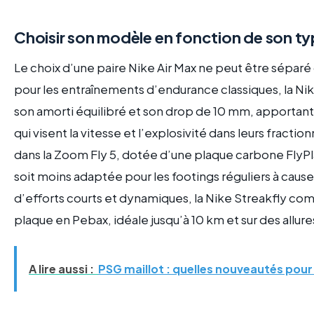
Choisir son modèle en fonction de son t
Le choix d’une paire Nike Air Max ne peut être séparé d
pour les entraînements d’endurance classiques, la N
son amorti équilibré et son drop de 10 mm, apportant c
qui visent la vitesse et l’explosivité dans leurs fracti
dans la Zoom Fly 5, dotée d’une plaque carbone FlyPla
soit moins adaptée pour les footings réguliers à cause
d’efforts courts et dynamiques, la Nike Streakfly c
plaque en Pebax, idéale jusqu’à 10 km et sur des allur
A lire aussi :
PSG maillot : quelles nouveautés pour 