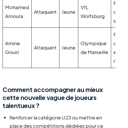
Puiss
Mohamed
VfL
Attaquant
Jeune
offens
Amoura
Wolfsburg
sens d
Polyv
Amine
Olympique
offens
Attaquant
Jeune
Gouiri
de Marseille
effica
retro
Comment accompagner au mieux
cette nouvelle vague de joueurs
talentueux ?
Renforcer la catégorie U23 ou mettre en
place des compétitions dédiées pour ce