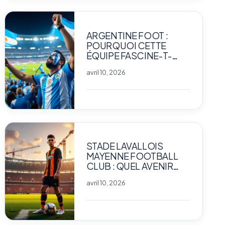
ARGENTINE FOOT :
POURQUOI CETTE
ÉQUIPE FASCINE-T-
ELLE AUTANT LES
avril 10, 2026
PASSIONNÉS DE SPORT
?
STADE LAVALLOIS
MAYENNE FOOTBALL
CLUB : QUEL AVENIR
POUR LE CLUB
avril 10, 2026
EMBLÉMATIQUE ?