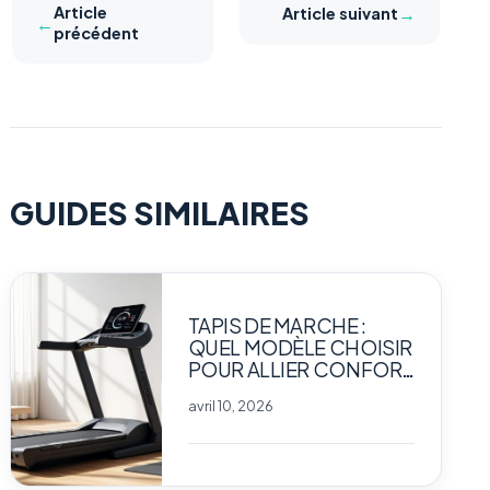
Article
→
Article suivant
←
précédent
GUIDES SIMILAIRES
TAPIS DE MARCHE :
QUEL MODÈLE CHOISIR
POUR ALLIER CONFORT
ET PERFORMANCE
avril 10, 2026
CHEZ SOI ?