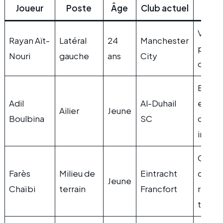
Joueur
Poste
Âge
Club actuel
Point
Vitess
Rayan Aït-
Latéral
24
Manchester
polyv
Nouri
gauche
ans
City
offen
Buteur
Adil
Al-Duhail
effica
Ailier
Jeune
Boulbina
SC
compé
intern
Organ
Farès
Milieu de
Eintracht
du jeu
Jeune
Chaïbi
terrain
Francfort
régula
temp