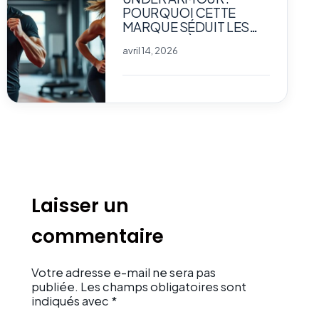
POURQUOI CETTE
MARQUE SÉDUIT LES
SPORTIFS À LA
avril 14, 2026
RECHERCHE DE
PERFORMANCE
Laisser un
commentaire
Votre adresse e-mail ne sera pas
publiée.
Les champs obligatoires sont
indiqués avec
*