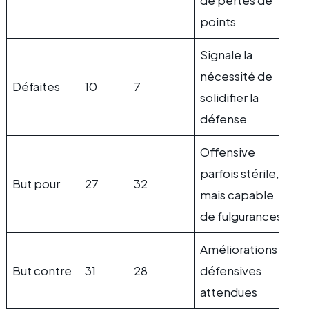
de pertes de
points
Signale la
nécessité de
Défaites
10
7
solidifier la
défense
Offensive
parfois stérile,
But pour
27
32
mais capable
de fulgurances
Améliorations
But contre
31
28
défensives
attendues