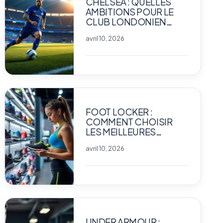
CHELSEA : QUELLES
AMBITIONS POUR LE
CLUB LONDONIEN
CETTE SAISON ?
avril 10, 2026
FOOT LOCKER :
COMMENT CHOISIR
LES MEILLEURES
SNEAKERS POUR VOS
avril 10, 2026
ENTRAÎNEMENTS
SPORTIFS ?
UNDER ARMOUR :