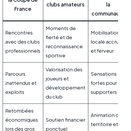
clubs amateurs
la
France
communauté
Moments de
Rencontres
Mobilisation
fierté et de
avec des clubs
locale accrue
reconnaissance
professionnels
et ferveur
sportive
Valorisation des
Parcours
Sensations
joueurs et
inattendus et
fortes pour les
développement
exploits
supporters
du club
Retombées
Animation du
économiques
Soutien financier
territoire et
lors des gros
ponctuel