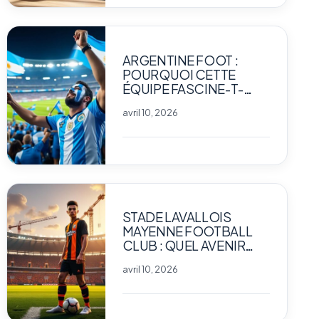
ARGENTINE FOOT :
POURQUOI CETTE
ÉQUIPE FASCINE-T-
ELLE AUTANT LES
avril 10, 2026
PASSIONNÉS DE SPORT
?
STADE LAVALLOIS
MAYENNE FOOTBALL
CLUB : QUEL AVENIR
POUR LE CLUB
avril 10, 2026
EMBLÉMATIQUE ?