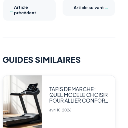
Article
→
Article suivant
←
précédent
GUIDES SIMILAIRES
TAPIS DE MARCHE :
QUEL MODÈLE CHOISIR
POUR ALLIER CONFORT
ET PERFORMANCE
avril 10, 2026
CHEZ SOI ?