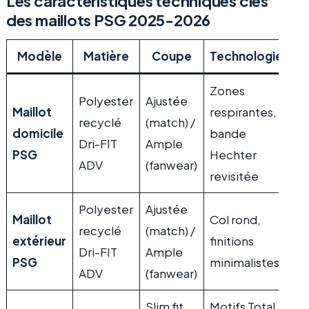
Les caractéristiques techniques clés
des maillots PSG 2025-2026
Modèle
Matière
Coupe
Technologie
Zones
Polyester
Ajustée
Maillot
respirantes,
recyclé
(match) /
domicile
bande
Dri-FIT
Ample
PSG
Hechter
ADV
(fanwear)
revisitée
Polyester
Ajustée
Maillot
Col rond,
recyclé
(match) /
extérieur
finitions
Dri-FIT
Ample
PSG
minimalistes
ADV
(fanwear)
Slim fit
Motifs Total