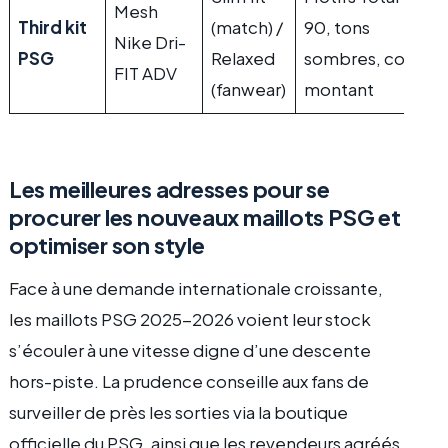
Mesh
Third kit
(match) /
90, tons
Nike Dri-
PSG
Relaxed
sombres, col
FIT ADV
(fanwear)
montant
Les meilleures adresses pour se
procurer les nouveaux maillots PSG et
optimiser son style
Face à une demande internationale croissante,
les maillots PSG 2025-2026 voient leur stock
s’écouler à une vitesse digne d’une descente
hors-piste. La prudence conseille aux fans de
surveiller de près les sorties via la boutique
officielle du PSG, ainsi que les revendeurs agréés