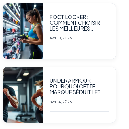
FOOT LOCKER :
COMMENT CHOISIR
LES MEILLEURES
SNEAKERS POUR VOS
avril 10, 2026
ENTRAÎNEMENTS
SPORTIFS ?
UNDER ARMOUR :
POURQUOI CETTE
MARQUE SÉDUIT LES
SPORTIFS À LA
avril 14, 2026
RECHERCHE DE
PERFORMANCE