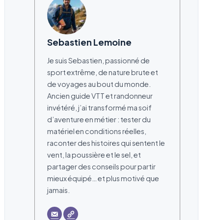
Sebastien Lemoine
Je suis Sebastien, passionné de
sport extrême, de nature brute et
de voyages au bout du monde.
Ancien guide VTT et randonneur
invétéré, j’ai transformé ma soif
d’aventure en métier : tester du
matériel en conditions réelles,
raconter des histoires qui sentent le
vent, la poussière et le sel, et
partager des conseils pour partir
mieux équipé… et plus motivé que
jamais.