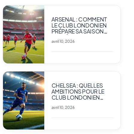
ARSENAL : COMMENT
LE CLUB LONDONIEN
PRÉPARE SA SAISON
FACE À LA
avril 10, 2026
CONCURRENCE
INTENSE
CHELSEA : QUELLES
AMBITIONS POUR LE
CLUB LONDONIEN
CETTE SAISON ?
avril 10, 2026