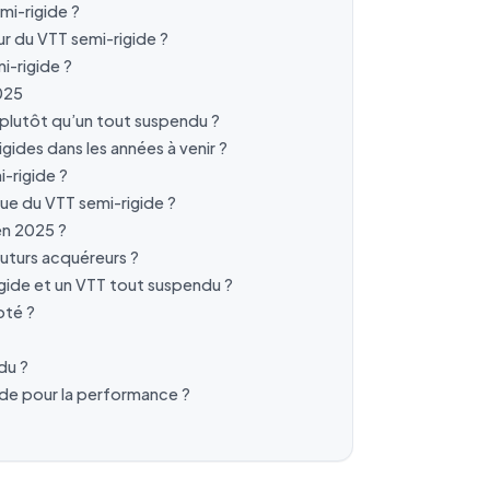
mi-rigide ?
ur du VTT semi-rigide ?
i-rigide ?
025
e plutôt qu’un tout suspendu ?
gides dans les années à venir ?
i-rigide ?
que du VTT semi-rigide ?
en 2025 ?
futurs acquéreurs ?
rigide et un VTT tout suspendu ?
pté ?
du ?
ide pour la performance ?