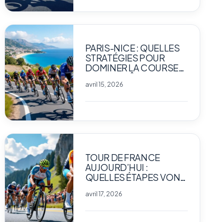
PARIS-NICE : QUELLES
STRATÉGIES POUR
DOMINER LA COURSE
VERS LA CÔTE D’AZUR ?
avril 15, 2026
TOUR DE FRANCE
AUJOURD’HUI :
QUELLES ÉTAPES VONT
BOULEVERSER LE
avril 17, 2026
CLASSEMENT ?