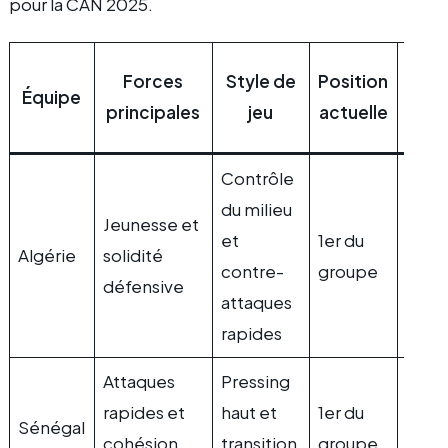
pour la CAN 2025.
Préd
Forces
Style de
Position
Équipe
pou
principales
jeu
actuelle
2
Contrôle
du milieu
Jeunesse et
et
1er du
Favor
Algérie
solidité
contre-
groupe
maje
défensive
attaques
rapides
Attaques
Pressing
rapides et
haut et
1er du
Favor
Sénégal
cohésion
transition
groupe
solid