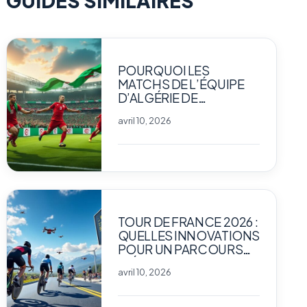
GUIDES SIMILAIRES
POURQUOI LES
MATCHS DE L’ÉQUIPE
D’ALGÉRIE DE
FOOTBALL
avril 10, 2026
PASSIONNENT-ILS
AUTANT LES FANS ?
TOUR DE FRANCE 2026 :
QUELLES INNOVATIONS
POUR UN PARCOURS
INÉDIT ET
avril 10, 2026
SPECTACULAIRE ?