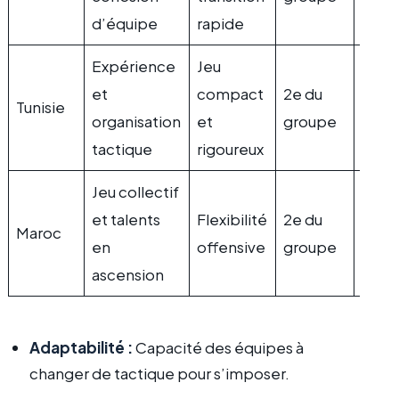
d’équipe
rapide
Expérience
Jeu
et
compact
2e du
Cont
Tunisie
organisation
et
groupe
série
tactique
rigoureux
Jeu collectif
et talents
Flexibilité
2e du
Outs
Maroc
en
offensive
groupe
prom
ascension
Adaptabilité :
Capacité des équipes à
changer de tactique pour s’imposer.