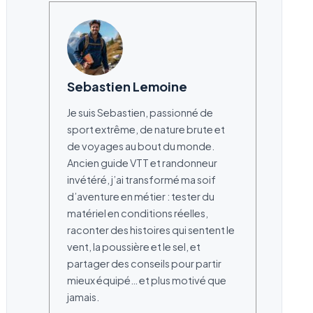
Sebastien Lemoine
Je suis Sebastien, passionné de
sport extrême, de nature brute et
de voyages au bout du monde.
Ancien guide VTT et randonneur
invétéré, j’ai transformé ma soif
d’aventure en métier : tester du
matériel en conditions réelles,
raconter des histoires qui sentent le
vent, la poussière et le sel, et
partager des conseils pour partir
mieux équipé… et plus motivé que
jamais.