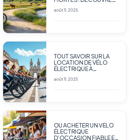
LA CAMARGUE
août 11, 2025
AUTREMENT
TOUT SAVOIR SUR LA
LOCATION DE VÉLO
ÉLECTRIQUE À
MONTPELLIER
août 11, 2025
OÙ ACHETER UN VÉLO
ÉLECTRIQUE
D’OCCASION FIABLE ET