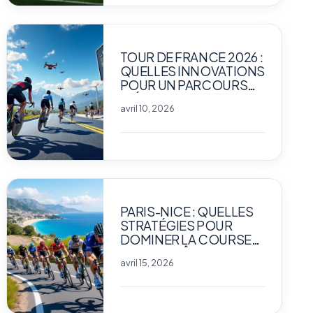
TOUR DE FRANCE 2026 :
QUELLES INNOVATIONS
POUR UN PARCOURS
INÉDIT ET
avril 10, 2026
SPECTACULAIRE ?
PARIS-NICE : QUELLES
STRATÉGIES POUR
DOMINER LA COURSE
VERS LA CÔTE D’AZUR ?
avril 15, 2026