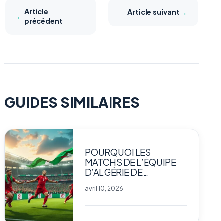
Article
→
Article suivant
←
précédent
GUIDES SIMILAIRES
POURQUOI LES
MATCHS DE L’ÉQUIPE
D’ALGÉRIE DE
FOOTBALL
avril 10, 2026
PASSIONNENT-ILS
AUTANT LES FANS ?