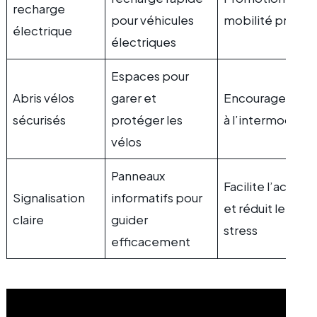
recharge
pour véhicules
mobilité propre
électrique
électriques
Espaces pour
Abris vélos
garer et
Encouragemen
sécurisés
protéger les
à l’intermodalit
vélos
Panneaux
Facilite l’accès
Signalisation
informatifs pour
et réduit le
claire
guider
stress
efficacement