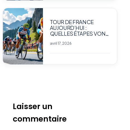
TOUR DE FRANCE
AUJOURD’HUI :
QUELLES ÉTAPES VONT
BOULEVERSER LE
avril 17, 2026
CLASSEMENT ?
Laisser un
commentaire