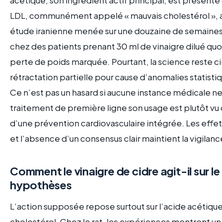
LDL, communément appelé « mauvais cholestérol », ain
étude iranienne menée sur une douzaine de semaines
chez des patients prenant 30 ml de vinaigre dilué q
perte de poids marquée. Pourtant, la science reste ci
rétractation partielle pour cause d’anomalies statist
Ce n’est pas un hasard si aucune instance médical
traitement de première ligne son usage est plutôt 
d’une prévention cardiovasculaire intégrée. Les effets
et l’absence d’un consensus clair maintient la vigilanc
Comment le vinaigre de cidre agit-il sur 
hypothèses
L’action supposée repose surtout sur l’acide acétique,
cholestérol. Chez le rat, les expériences montrent un