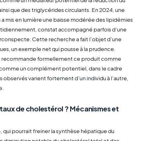
si que des triglycérides circulants. En 2024, une
 a mis en lumière une baisse modérée des lipidémies
uotidiennement, constat accompagné parfois d’une
rconspecte. Cette recherche a fait l’objet d’une
iques, un exemple net qui pousse à la prudence.
e ne recommande formellement ce produit comme
vu comme un complément potentiel, dans le cadre
 observés varient fortement d’un individu à l’autre,
e.
le taux de cholestérol ? Mécanismes et
 qui pourrait freiner la synthèse hépatique du
e diminution notable du cholestérol total et des