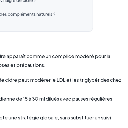
vinaigre de cidre ?
utres compléments naturels ?
idre apparaît comme un complice modéré pour la
oses et précautions.
de cidre peut modérer le LDL et les triglycérides chez
nne de 15 à 30 ml dilués avec pauses régulières
te une stratégie globale, sans substituer un suivi