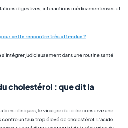
ritations digestives, interactions médicamenteuses et
 pour cette rencontre très attendue ?
 s’intégrer judicieusement dans une routine santé
u cholestérol : que dit la
tions cliniques, le vinaigre de cidre conserve une
s contre un taux trop élevé de cholestérol. L’acide
té comme un médiateur potentiel de la réduction du