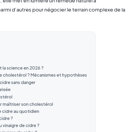
; elle met en lumière un remède naturel à
rmi d’autres pour négocier le terrain complexe de la
it la science en 2026 ?
x de cholestérol ? Mécanismes et hypothèses
 cidre sans danger
urisée
stérol
r maîtriser son cholestérol
e cidre au quotidien
cidre ?
 vinaigre de cidre ?