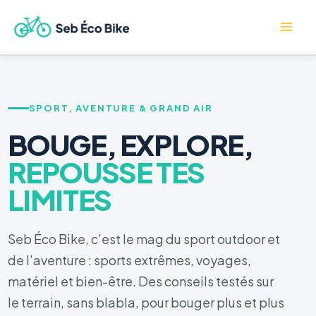
Aller
Mai
au
contenu
Me
SPORT, AVENTURE & GRAND AIR
BOUGE, EXPLORE,
REPOUSSE TES
LIMITES
Seb Éco Bike, c’est le mag du sport outdoor et
de l’aventure : sports extrêmes, voyages,
matériel et bien-être. Des conseils testés sur
le terrain, sans blabla, pour bouger plus et plus