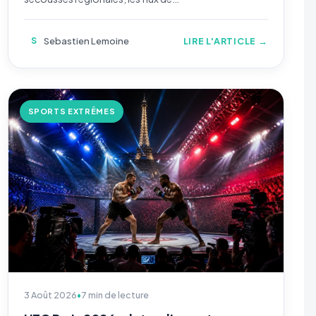
S
Sebastien Lemoine
LIRE L'ARTICLE →
SPORTS EXTRÊMES
3 Août 2026
•
7 min de lecture