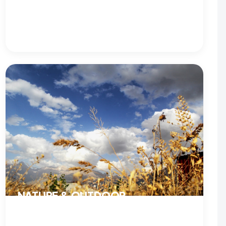
Tests et comparatifs de matériel : vélos, équipement
outdoor et accessoires. Pour bien s’équiper sans se
tromper.
VOIR LE PROGRAMME →
NATURE & OUTDOOR
Nature et plein air : randonnée, bivouac et exploration.
Profiter du grand air en respectant les terrains qu’on