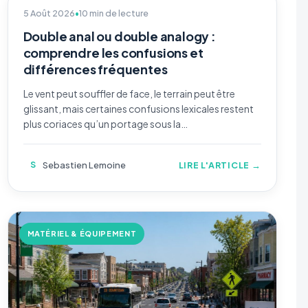
5 Août 2026
•
10 min de lecture
BIEN-ÊTRE & LIFESTYLE
Double anal ou double analogy :
comprendre les confusions et
différences fréquentes
Le vent peut souffler de face, le terrain peut être
glissant, mais certaines confusions lexicales restent
plus coriaces qu’un portage sous la…
S
Sebastien Lemoine
LIRE L'ARTICLE →
MATÉRIEL & ÉQUIPEMENT