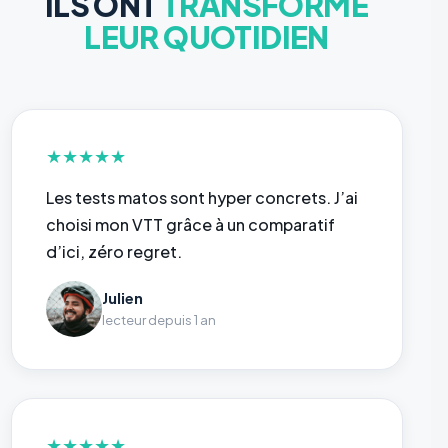
ILS ONT
TRANSFORMÉ
LEUR QUOTIDIEN
★
★
★
★
★
Les tests matos sont hyper concrets. J’ai
choisi mon VTT grâce à un comparatif
d’ici, zéro regret.
Julien
lecteur depuis 1 an
★
★
★
★
★